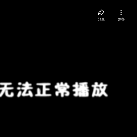
分享
更多