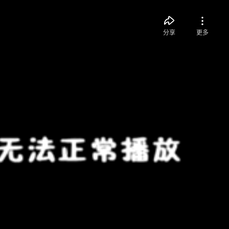
分享
更多