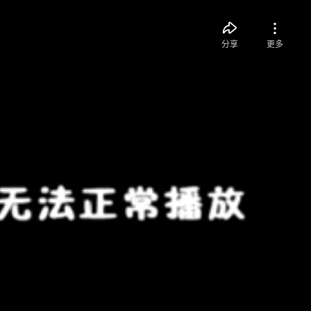
分享
更多