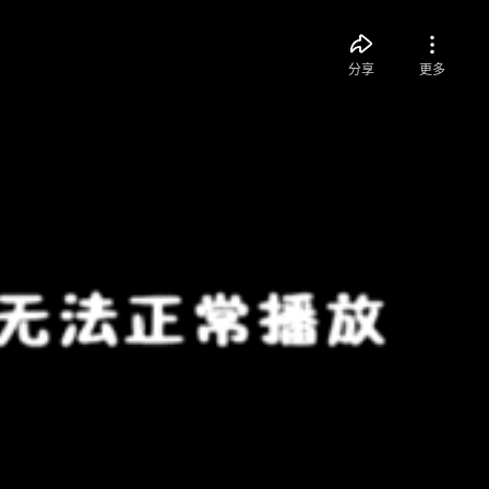
分享
更多