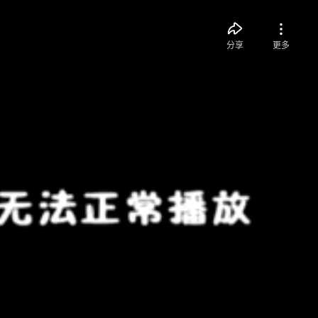
分享
更多