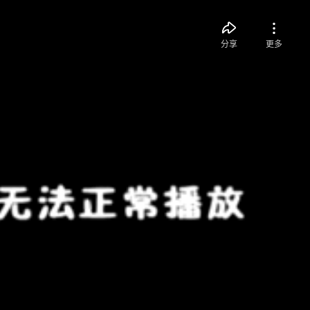
分享
更多