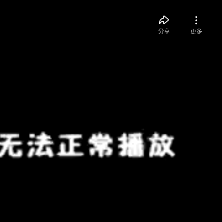
分享
更多