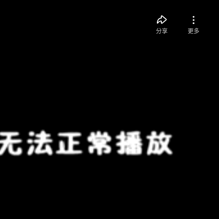
分享
更多