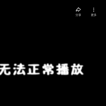
分享
更多