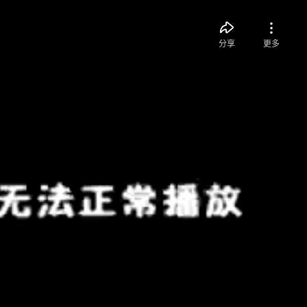
分享
更多