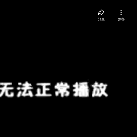
分享
更多