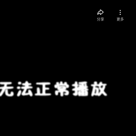
分享
更多