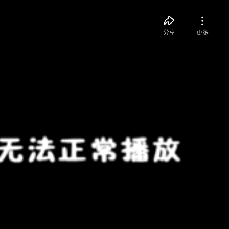
分享
更多