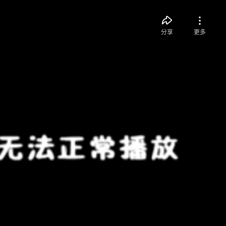
分享
更多