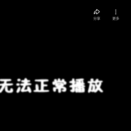
分享
更多