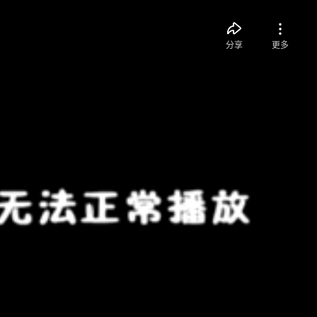
分享
更多