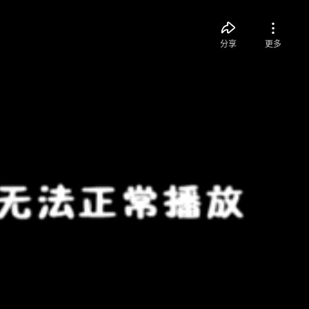
分享
更多