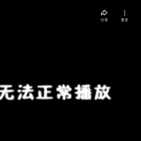
分享
更多