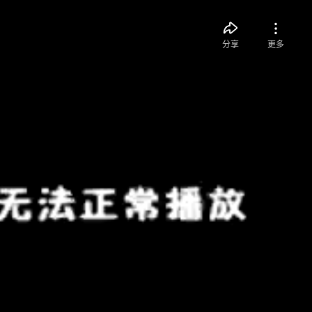
分享
更多