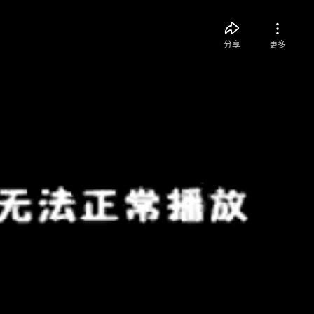
分享
更多