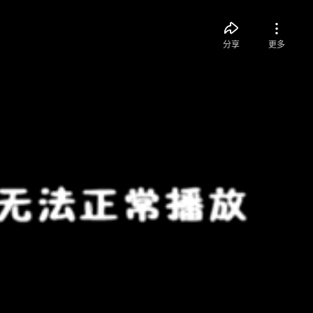
分享
更多