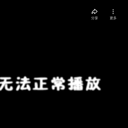
分享
更多