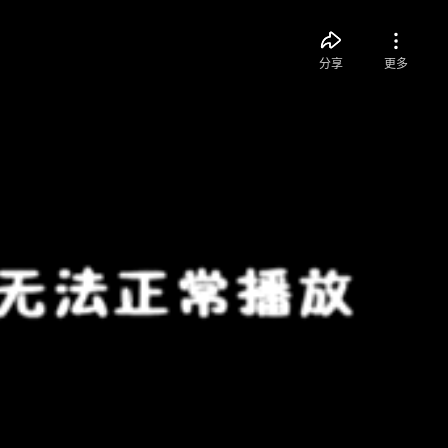
分享
更多