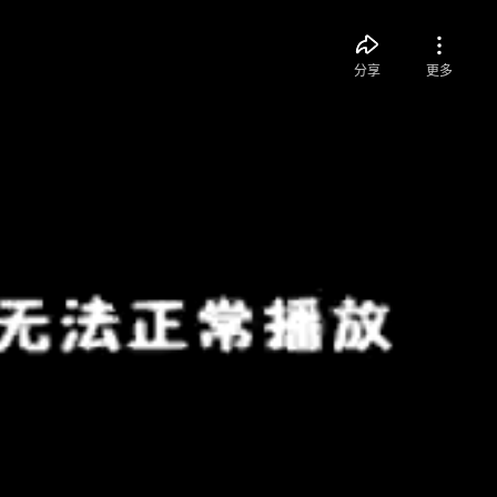
分享
更多