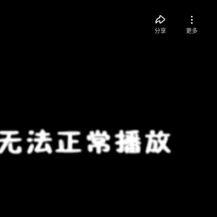
分享
更多