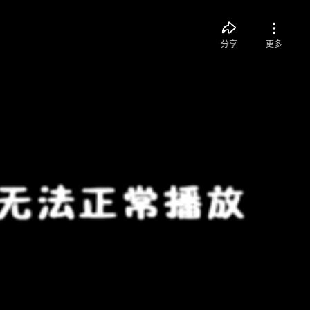
分享
更多