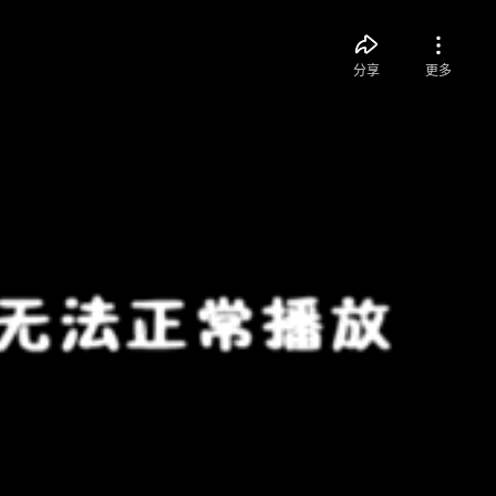
分享
更多