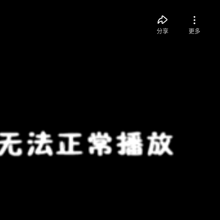
分享
更多