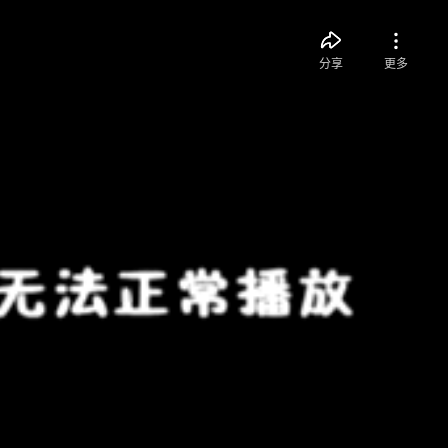
分享
更多