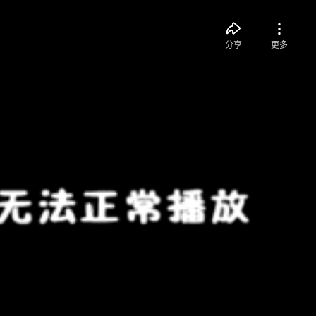
分享
更多