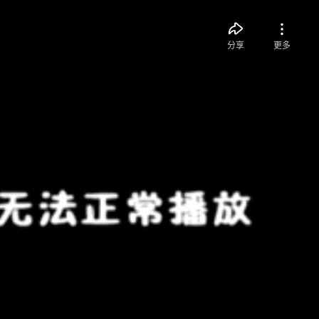
分享
更多