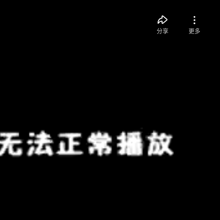
分享
更多