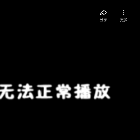
分享
更多