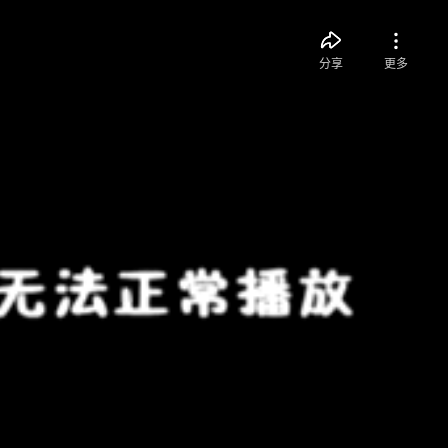
分享
更多