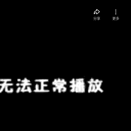
分享
更多