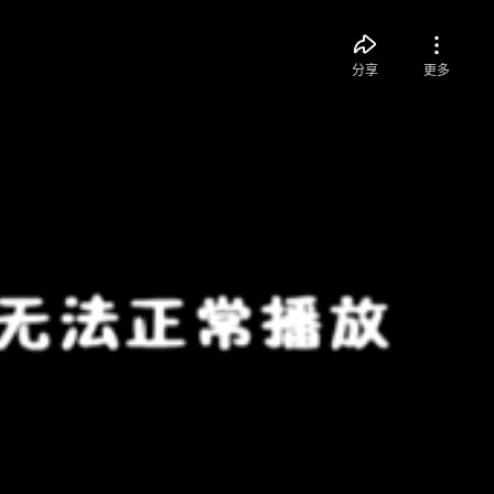
分享
更多