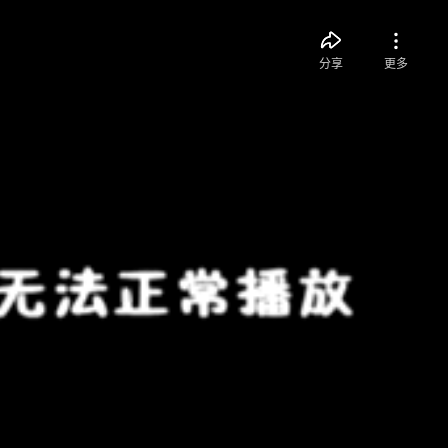
分享
更多