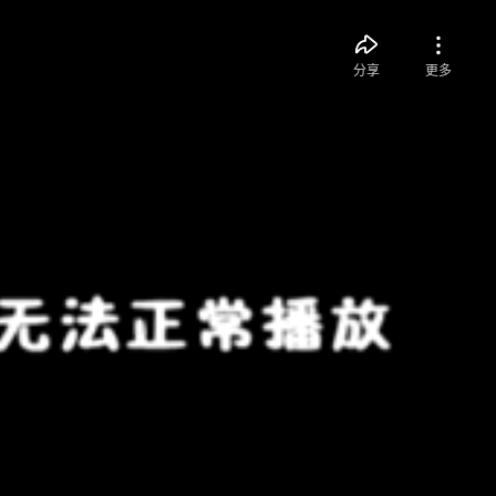
分享
更多