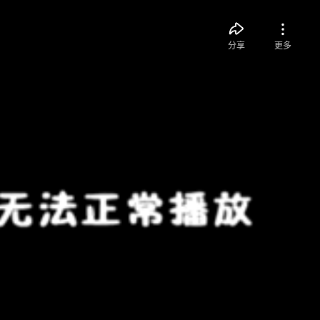
分享
更多