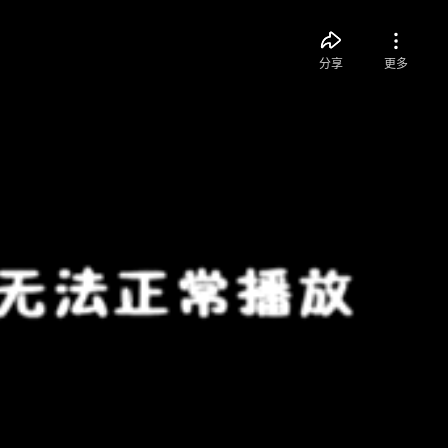
分享
更多