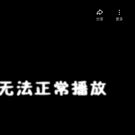
分享
更多