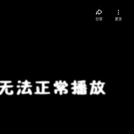
分享
更多