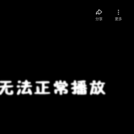
分享
更多