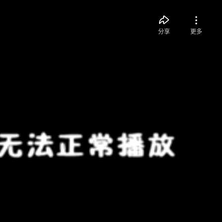
分享
更多