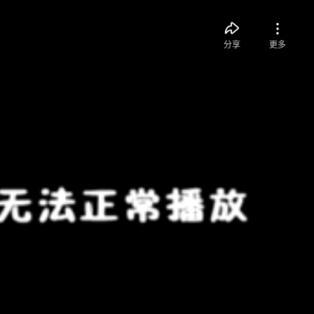
分享
更多