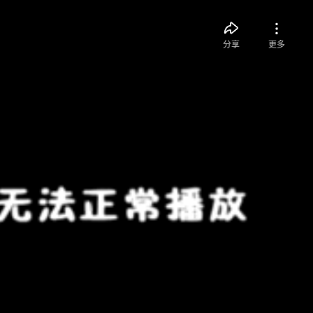
分享
更多