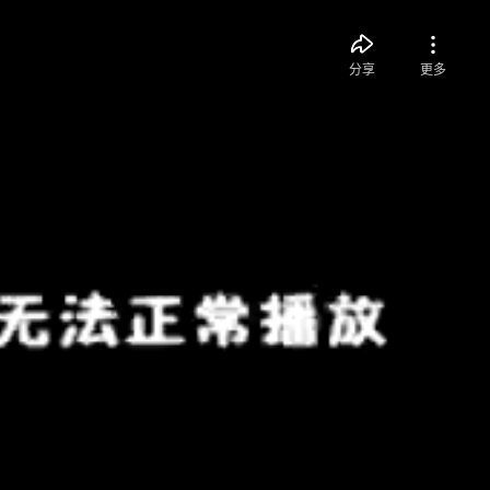
分享
更多