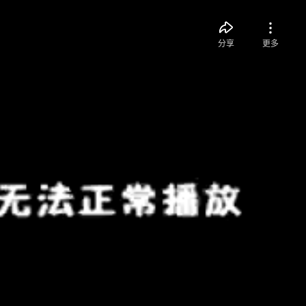
分享
更多