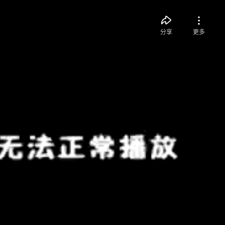
分享
更多