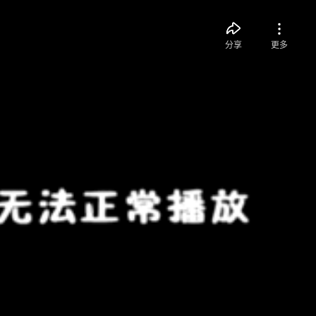
分享
更多